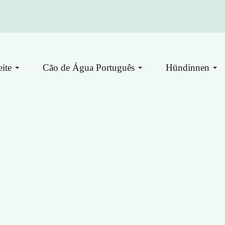
eite
Cão de Água Português
Hündinnen